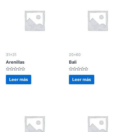
31x31
20x60
Arenillas
Bali
Valorado
Valorado
en
en
Leer más
Leer más
0
0
de
de
5
5