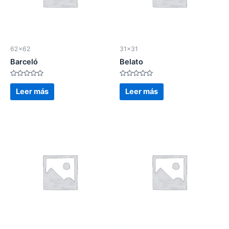
62x62
31x31
Barceló
Belato
Valorado
Valorado
en
en
Leer más
Leer más
0
0
de
de
5
5