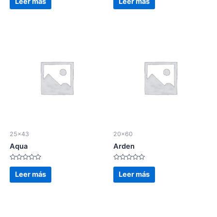
Leer más
Leer más
0
0
de
de
5
5
25x43
20x60
Aqua
Arden
Valorado
Valorado
en
en
Leer más
Leer más
0
0
de
de
5
5