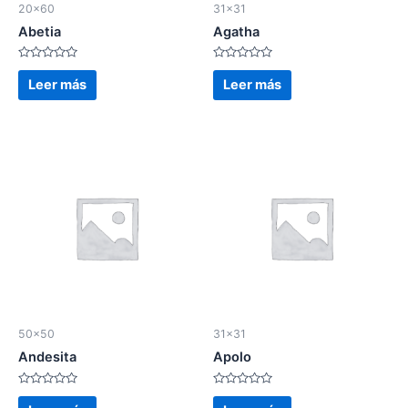
20x60
31x31
Abetia
Agatha
Valorado
Valorado
en
en
Leer más
Leer más
0
0
de
de
5
5
50x50
31x31
Andesita
Apolo
Valorado
Valorado
en
en