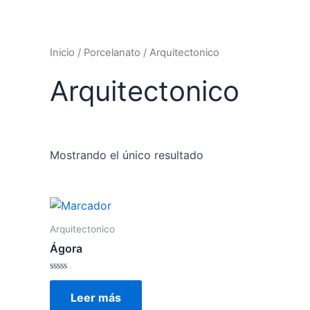
Inicio
/
Porcelanato
/ Arquitectonico
Arquitectonico
Mostrando el único resultado
Arquitectonico
Ágora
Valorado
en
Leer más
0
de